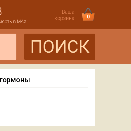
3
Ваша
0
корзина
исать в MAX
ПОИСК
 гормоны