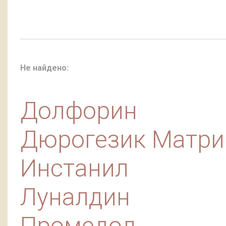
Не найдено:
Долфорин
Дюрогезик Матри
Инстанил
Луналдин
Промедол